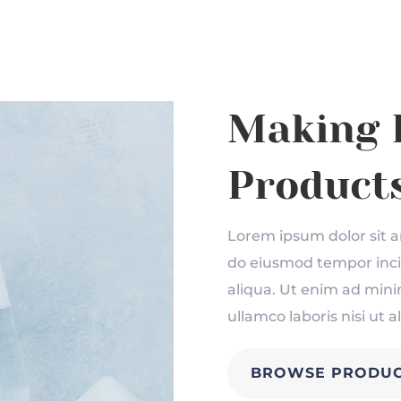
Making 
Products
Lorem ipsum dolor sit am
do eiusmod tempor inci
aliqua. Ut enim ad mini
ullamco laboris nisi ut
BROWSE PRODUC