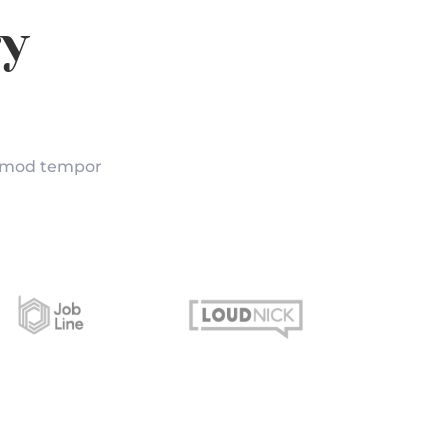
ry
iusmod tempor