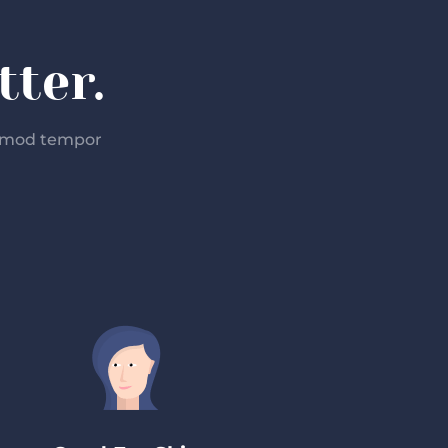
ter.
iusmod tempor