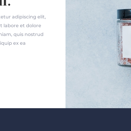
f.
tur adipiscing elit,
 labore et dolore
niam, quis nostrud
liquip ex ea