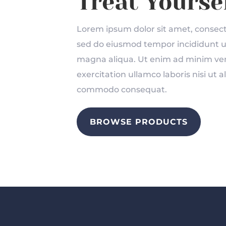
Treat Yoursel
Lorem ipsum dolor sit amet, consecte
sed do eiusmod tempor incididunt ut
magna aliqua. Ut enim ad minim ve
exercitation ullamco laboris nisi ut a
commodo consequat.
BROWSE PRODUCTS