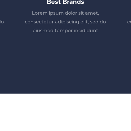
Best Brands
Lorem ipsum dolor sit amet,
do
consectetur adipiscing elit, sed do
c
eiusmod tempor incididunt