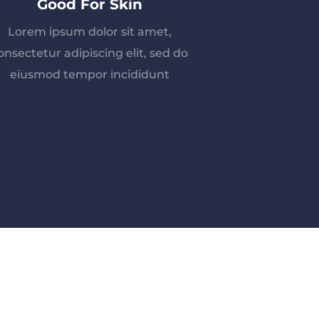
Good For Skin
Lorem ipsum dolor sit amet,
onsectetur adipiscing elit, sed do
eiusmod tempor incididunt