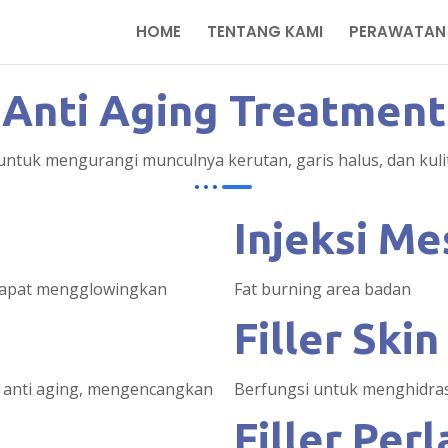
HOME
TENTANG KAMI
PERAWATAN
Anti Aging Treatment
untuk mengurangi munculnya kerutan, garis halus, dan kulit
Injeksi Me
dapat mengglowingkan
Fat burning area badan
Filler Ski
k anti aging, mengencangkan
Berfungsi untuk menghidras
Filler Per