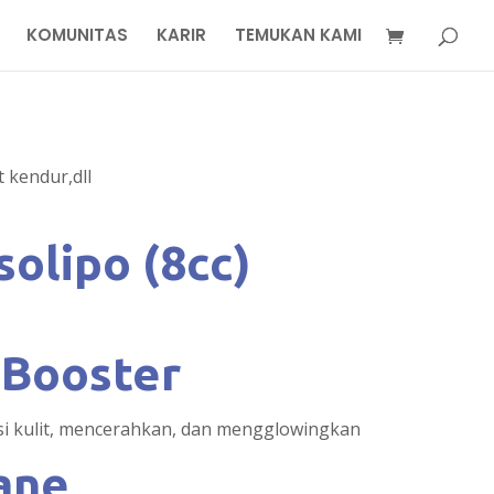
KOMUNITAS
KARIR
TEMUKAN KAMI
 kendur,dll
solipo (8cc)
n Booster
i kulit, mencerahkan, dan mengglowingkan
lane