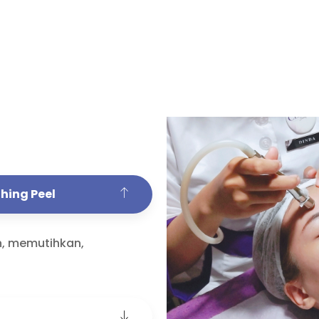
hing Peel
n, memutihkan,