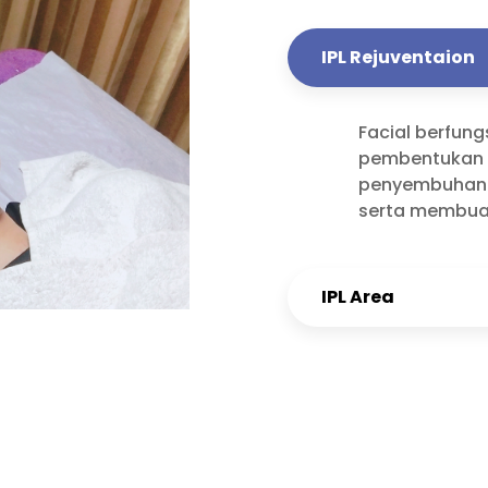
IPL Rejuventaion
Facial berfun
pembentukan 
penyembuhan 
serta membuat
IPL Area