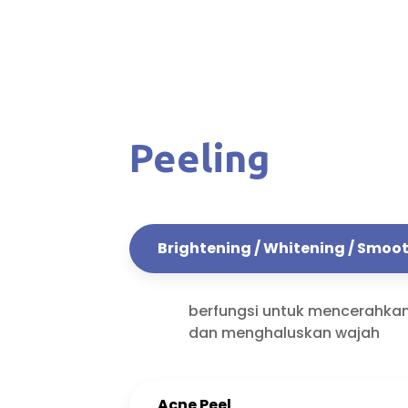
Peeling
Brightening / Whitening / Smoot
berfungsi untuk mencerahka
dan menghaluskan wajah
Acne Peel