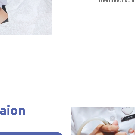
membuat kulit 
aion