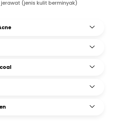
erawat (jenis kulit berminyak)
Acne
rcoal
gen