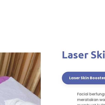
Laser Sk
Laser Skin Booste
Facial berfun
meratakan war