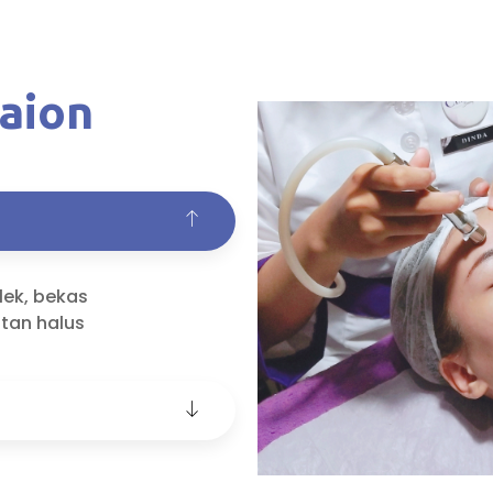
aion
lek, bekas
utan halus