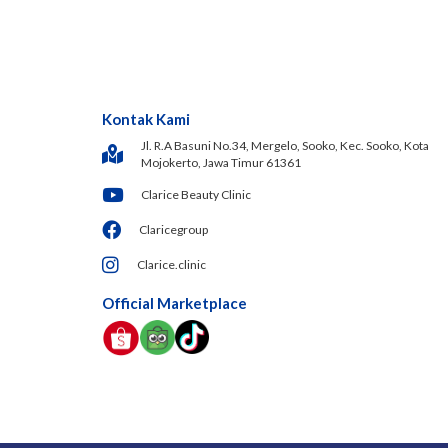
Kontak Kami
Jl. R.A Basuni No.34, Mergelo, Sooko, Kec. Sooko, Kota
Mojokerto, Jawa Timur 61361
Clarice Beauty Clinic
Claricegroup
Clarice.clinic
Official Marketplace