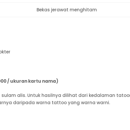
Bekas jerawat menghitam
okter
000 / ukuran kartu nama)
sulam alis. Untuk hasilnya dilihat dari kedalaman tatoo
darnya daripada warna tattoo yang warna warni.