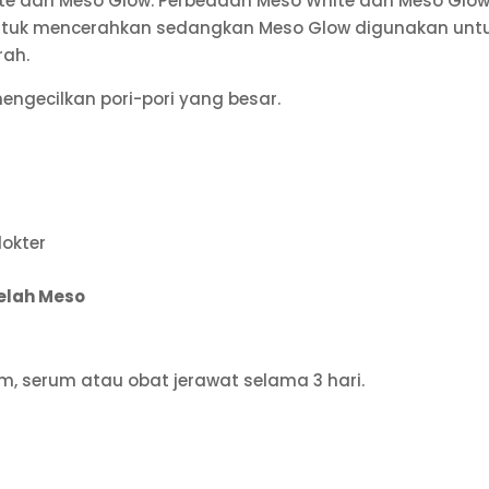
hite dan Meso Glow. Perbedaan Meso White dan Meso Glo
ntuk mencerahkan sedangkan Meso Glow digunakan unt
rah.
engecilkan pori-pori yang besar.
dokter
telah Meso
, serum atau obat jerawat selama 3 hari.