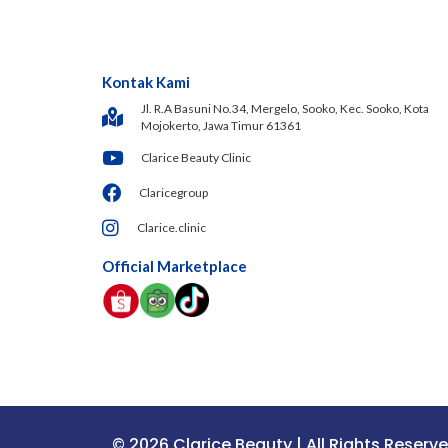
Kontak Kami
Jl. R.A Basuni No.34, Mergelo, Sooko, Kec. Sooko, Kota
Mojokerto, Jawa Timur 61361
Clarice Beauty Clinic
Claricegroup
Clarice.clinic
Official Marketplace
© 2026 Clarice Beauty | All Rights Reserv