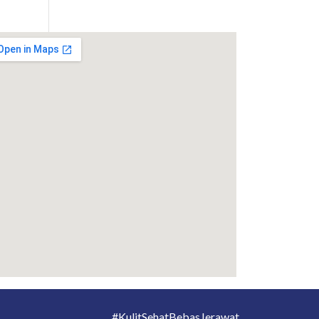
#KulitSehatBebasJerawat