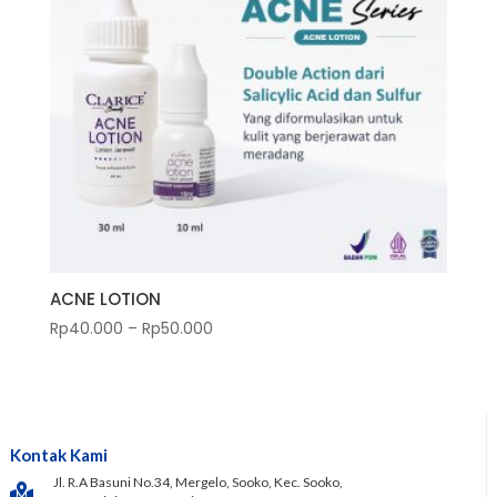
ACNE LOTION
Rp
40.000
–
Rp
50.000
Kontak Kami
Jl. R.A Basuni No.34, Mergelo, Sooko, Kec. Sooko,