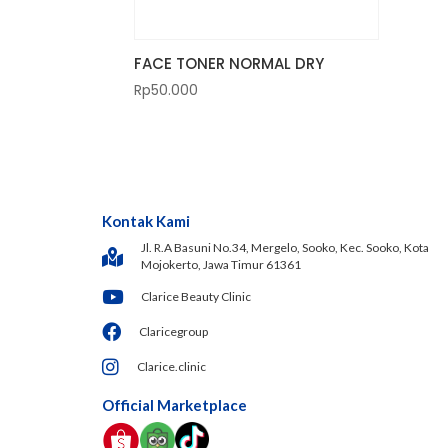
FACE TONER NORMAL DRY
Rp
50.000
Kontak Kami
Jl. R.A Basuni No.34, Mergelo, Sooko, Kec. Sooko, Kota
Mojokerto, Jawa Timur 61361
Clarice Beauty Clinic
Claricegroup
Clarice.clinic
Official Marketplace