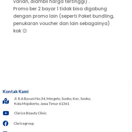
varian, diambil harga tertinggi) .
Promo ber 2 bayar 1 tidak bisa digabung
dengan promo lain (seperti Paket bundling,
penukaran voucher dan lain sebagainya)
kak 😊
Kontak Kami
Jl. R.A Basuni No.34, Mergelo, Sooko, Kec. Sooko,
Kota Mojokerto, Jawa Timur 61361
Clarice Beauty Clinic
Claricegroup