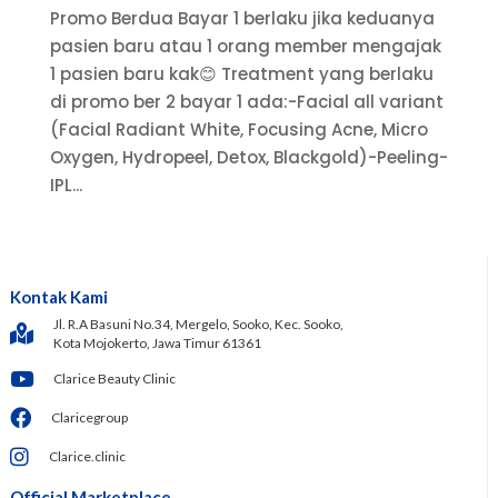
Promo Berdua Bayar 1 berlaku jika keduanya
pasien baru atau 1 orang member mengajak
1 pasien baru kak😊 Treatment yang berlaku
di promo ber 2 bayar 1 ada:-Facial all variant
(Facial Radiant White, Focusing Acne, Micro
Oxygen, Hydropeel, Detox, Blackgold)-Peeling-
IPL...
Kontak Kami
Jl. R.A Basuni No.34, Mergelo, Sooko, Kec. Sooko,
Kota Mojokerto, Jawa Timur 61361
Clarice Beauty Clinic
Claricegroup
Clarice.clinic
Official Marketplace