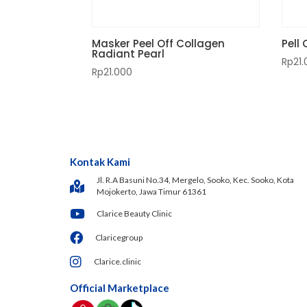
Masker Peel Off Collagen
Pell
Radiant Pearl
Rp
21
Rp
21.000
Kontak Kami
Jl. R.A Basuni No.34, Mergelo, Sooko, Kec. Sooko, Kota
Mojokerto, Jawa Timur 61361
Clarice Beauty Clinic
Claricegroup
Clarice.clinic
Official Marketplace