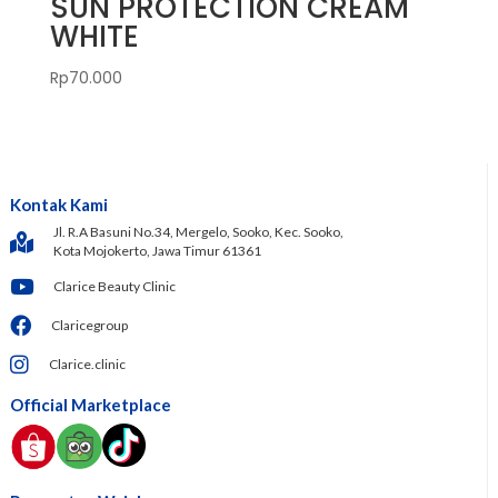
SUN PROTECTION CREAM
WHITE
Rp
70.000
Kontak Kami
Jl. R.A Basuni No.34, Mergelo, Sooko, Kec. Sooko,
Kota Mojokerto, Jawa Timur 61361
Clarice Beauty Clinic
Claricegroup
Clarice.clinic
Official Marketplace