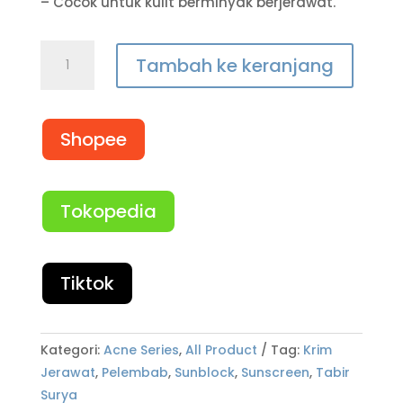
– Cocok untuk kulit berminyak berjerawat.
Tambah ke keranjang
Shopee
Tokopedia
Tiktok
Kategori:
Acne Series
,
All Product
Tag:
Krim
Jerawat
,
Pelembab
,
Sunblock
,
Sunscreen
,
Tabir
Surya