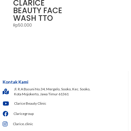
CLARICE
BEAUTY FACE
WASH TTO
Rp
50.000
Kontak Kami
Jl. R.A Basuni No.34, Mergelo, Sooko, Kec. Sooko,
Kota Mojokerto, Jawa Timur 61361
Clarice Beauty Clinic
Claricegroup
Clarice.clinic