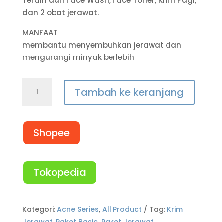
Terdiri dari Face Wash, Face Toner, Krim Pagi,
dan 2 obat jerawat.
MANFAAT
membantu menyembuhkan jerawat dan
mengurangi minyak berlebih
Tambah ke keranjang
Shopee
Tokopedia
Kategori:
Acne Series
,
All Product
Tag:
Krim
Jerawat
,
Paket Basic
,
Paket Jerawat