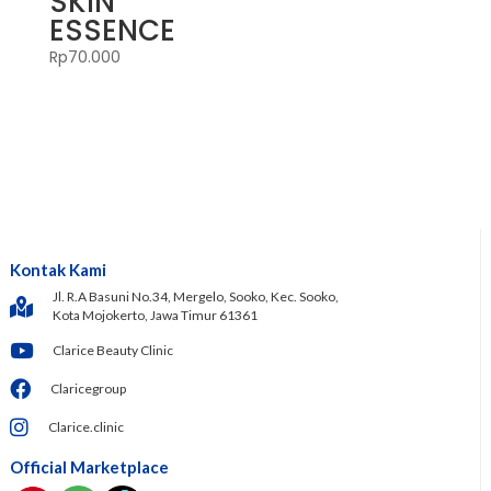
SKIN
ESSENCE
Rp
70.000
Kontak Kami
Jl. R.A Basuni No.34, Mergelo, Sooko, Kec. Sooko,
Kota Mojokerto, Jawa Timur 61361
Clarice Beauty Clinic
Claricegroup
Clarice.clinic
Official Marketplace